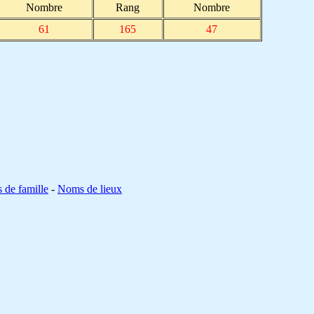
Nombre
Rang
Nombre
61
165
47
de famille
-
Noms de lieux