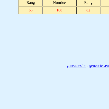
Rang
Nombre
Rang
63
108
82
geneactes.be
-
geneactes.e