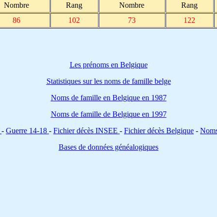
Nombre
Rang
Nombre
Rang
86
102
73
122
Les prénoms en Belgique
Statistiques sur les noms de famille belge
Noms de famille en Belgique en 1987
Noms de famille de Belgique en 1997
u
-
Guerre 14-18
-
Fichier décès INSEE
-
Fichier décès Belgique
-
Noms 
Bases de données généalogiques