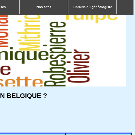
ases
Nos sites
Librairie du généalogiste
N BELGIQUE ?