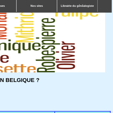
ases
Nos sites
Librairie du généalogiste
N BELGIQUE ?