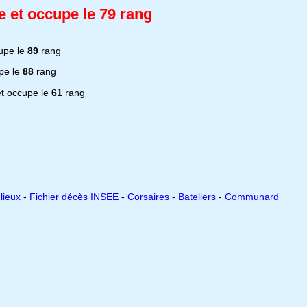
 et occupe le 79 rang
upe le
89
rang
pe le
88
rang
t occupe le
61
rang
lieux
-
Fichier décès INSEE
-
Corsaires
-
Bateliers
-
Communard