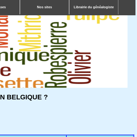
ases
Nos sites
Librairie du généalogiste
N BELGIQUE ?