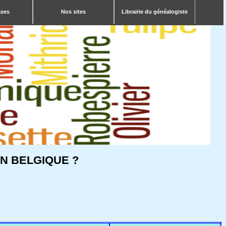
ases
Nos sites
Librairie du généalogiste
N BELGIQUE ?